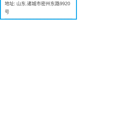
地址: 山东.诸城市密州东路9920
号