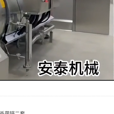
杀菌锅二套