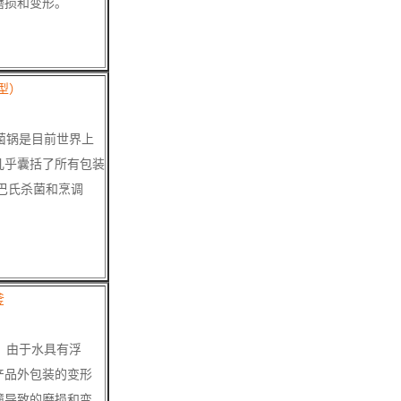
磨损和变形。
型）
菌锅是目前世界上
几乎囊括了所有包装
巴氏杀菌和烹调
。
釜
，由于水具有浮
产品外包装的变形
撞导致的磨损和变