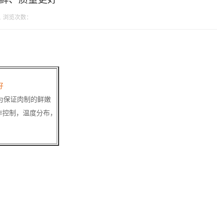
1
浏览次数：
好
为保证肉制的鲜嫩
作控制，温度分布，