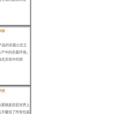
单锅
产品的杀菌公式之
生产中的杀菌环境，
品在实验中的损
单锅
菌锅是目前世界上
几乎囊括了所有包装