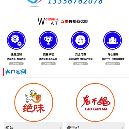
客户案例
绝味
>
老干妈
>