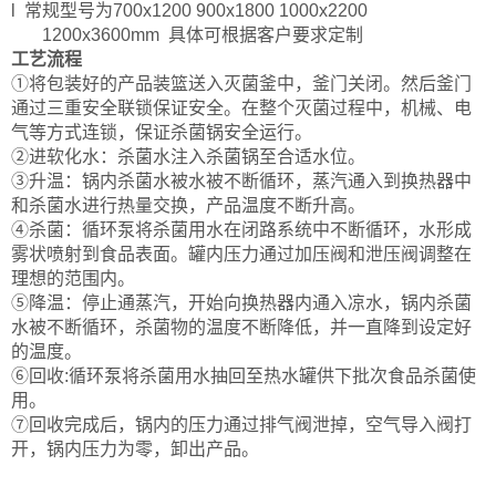
l 常规型号为700x1200 900x1800 1000x2200
1200x3600mm 具体可根据客户要求定制
工艺流程
①将包装好的产品装篮送入灭菌釜中，釜门关闭。然后釜门
通过三重安全联锁保证安全。在整个灭菌过程中，机械、电
气等方式连锁，保证杀菌锅安全运行。
②进软化水：杀菌水注入杀菌锅至合适水位。
③升温：锅内杀菌水被水被不断循环，蒸汽通入到换热器中
和杀菌水进行热量交换，产品温度不断升高。
④杀菌：循环泵将杀菌用水在闭路系统中不断循环，水形成
雾状喷射到食品表面。罐内压力通过加压阀和泄压阀调整在
理想的范围内。
⑤降温：停止通蒸汽，开始向换热器内通入凉水，锅内杀菌
水被不断循环，杀菌物的温度不断降低，并一直降到设定好
的温度。
⑥回收:循环泵将杀菌用水抽回至热水罐供下批次食品杀菌使
用。
⑦回收完成后，锅内的压力通过排气阀泄掉，空气导入阀打
开，锅内压力为零，卸出产品。